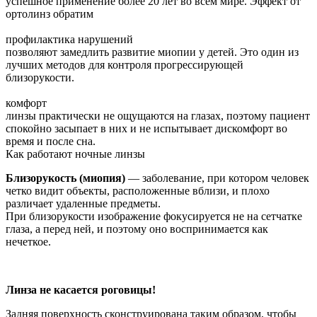
успешное применение более 20 лет во всём мире. Эффект от
ортолинз обратим
профилактика нарушений
позволяют замедлить развитие миопии у детей. Это один из
лучших методов для контроля прогрессирующей
близорукости.
комфорт
линзы практически не ощущаются на глазах, поэтому пациент
спокойно засыпает в них и не испытывает дискомфорт во
время и после сна.
Как работают ночные линзы
Близорукость (миопия)
— заболевание, при котором человек
четко видит объекты, расположенные вблизи, и плохо
различает удаленные предметы.
При близорукости изображение фокусируется не на сетчатке
глаза, а перед ней, и поэтому оно воспринимается как
нечеткое.
Линза не касается роговицы!
Задняя поверхность сконструирована таким образом, чтобы