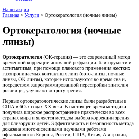
Наши акции
Главная
>
Услуги
>
Ортокератология (ночные линзы)
Ортокератология (ночные
линзы)
Ортокератология
(ОК-терапия) — это современный метод
временной коррекции аномалий рефракции: близорукости и
астигматизма, при помощи планового применения жестких
газопроницаемых контактных линз (орто-линзы, ночные
линзы, ОК-линзы), которые используются во время сна и,
посредством запрограммированной перестройки эпителия
роговицы, улучшают остроту зрения.
Первые ортокератологические линзы были разработаны в
США в 6О-х годах ХХ века. В настоящее время методика
получила широкое распространение практически во всех
странах мира и является методом выбора коррекции зрения
для близоруких детей. Эффективность и безопасность метода
доказана многочислен­ными научными работами
офтальмологов Европы, России, США, Китая, Австралии,