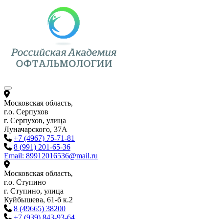
Перейти
к
содержимому
Московская область,
г.о. Серпухов
г. Серпухов, улица
Луначарского, 37А
+7 (4967) 75-71-81
8 (991) 201-65-36
Email: 89912016536@mail.ru
Московская область,
г.о. Ступино
г. Ступино, улица
Куйбышева, 61-б к.2
8 (49665) 38200
+7 (939) 843-93-64